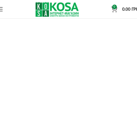
0
0.00
ГР