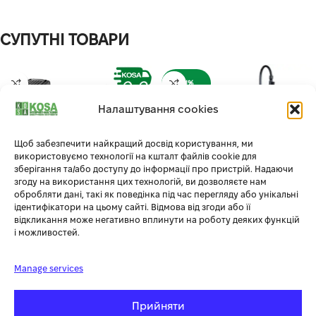
СУПУТНІ ТОВАРИ
-11%
Налаштування cookies
ГАРЯЧИЙ
Щоб забезпечити найкращий досвід користування, ми
використовуємо технології на кшталт файлів cookie для
зберігання та/або доступу до інформації про пристрій. Надаючи
згоду на використання цих технологій, ви дозволяєте нам
обробляти дані, такі як поведінка під час перегляду або унікальні
ідентифікатори на цьому сайті. Відмова від згоди або її
відкликання може негативно вплинути на роботу деяких функцій
АКУМУЛЯТОРНА ПИЛА
АКУМУЛЯТОРНИЙ
і можливостей.
HUSQVARNA 225I KIT
ОБПРИСКУВАЧ PROCRAFT AS-
16/2 (2В1)
Ланцюгові пили
,
Manage services
Акумуляторні пили
,
Садово-
Садово-паркова техніка
,
паркова техніка
Обприскувачі
В наявності
Прийняти
В наявності