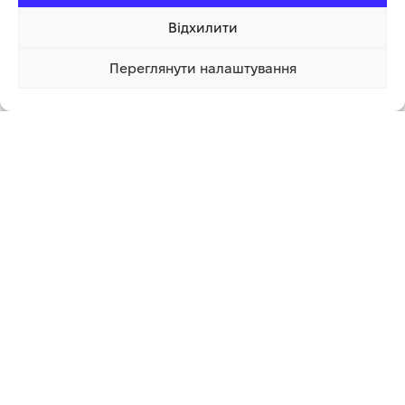
1 550.00
грн
1 750.00
грн
Відхилити
15 999.00
грн
ДОДАТИ В КОШИК
ДОДАТИ В КОШИК
Переглянути налаштування
387 770.00 грн
Купити
Графік роботи
Понеділок – Неділя з 8:00 до 20:00
Працюємо без вихідних