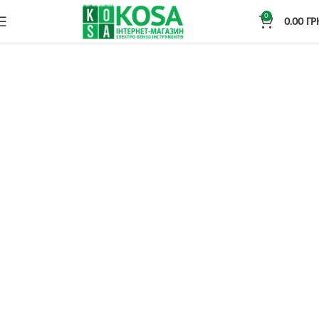
0
0.00
ГР