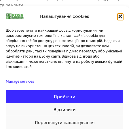
та ремонту.
Налаштування cookies
ПЕРЕВАГИ Bamato Mini Transporter MTR-350:
MTR-350 може використовуватися в саду, лісовому
Щоб забезпечити найкращий досвід користування, ми
господарстві, а також у садівництві та озелененні.
використовуємо технології на кшталт файлів cookie для
зберігання та/або доступу до інформації про пристрій. Надаючи
Силовий агрегат допоможе вам в ремонтних роботах при
згоду на використання цих технологій, ви дозволяєте нам
переміщенні вантажів і великогабаритних вантажів по
обробляти дані, такі як поведінка під час перегляду або унікальні
складній місцевості.
ідентифікатори на цьому сайті. Відмова від згоди або її
Завдяки
потужному сталевому
жолобу можна перевозити
відкликання може негативно вплинути на роботу деяких функцій
і можливостей.
вантажі до 250 кг.
Компактна і вузька конструкція дозволяє проїжджати через
двері та вузькі доріжки.
Manage services
4 передачі переднього ходу і 1 передача заднього ходу
забезпечують оптимальний комфорт управління.
Прийняти
Повний привід через ланцюг і
повітрозабірники для
бездоріжжя
забезпечують ідеальну керованість.
Відхилити
Обсяг поставки включає насадку для лотка та додаткові
аксесуари, такі як: плоский навантажувальний пристрій та
Переглянути налаштування
снігоочисник.
108 100.00 грн
Купити