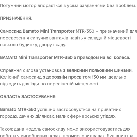
Потужний мотор впорається з усіма завданнями без проблем.
ПРИЗНАЧЕННЯ:
Самоскид Bamato Mini Transporter MTR-350
– призначений для
перевезення сипучих вантажів навіть у складній місцевості
навколо будинку, двору і саду.
BAMATO Mini Transporter MTR-350 з приводом на всі колеса.
Справжня силова установка
з великими польовими шинами.
Колісний самоскид
з дорожнім просвітом 130 мм
ідеально
підходить для їзди по пересіченій місцевості.
ОБЛАСТЬ ЗАСТОСУВАННЯ:
Bamato MTR-350
успішно застосовується на приватних
городах, дачних ділянках, малих фермерських угіддях.
Також дана модель самоскиду може використовуватись для
роботи у виробничих цехах, промислових залах, будівництва