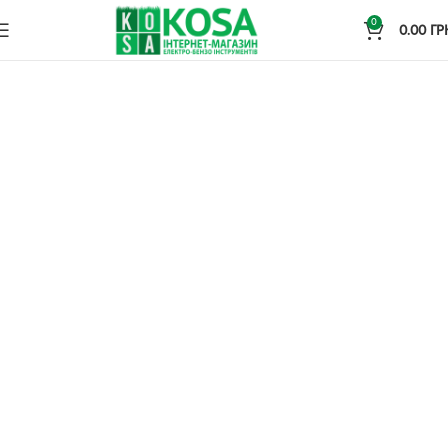
0
0.00
ГР