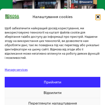
Налаштування cookies
Щоб забезпечити найкращий досвід користування, ми
📍 Відкрити на мапі
використовуємо технології на кшталт файлів cookie для
зберігання та/або доступу до інформації про пристрій. Надаючи
згоду на використання цих технологій, ви дозволяєте нам
обробляти дані, такі як поведінка під час перегляду або унікальні
ідентифікатори на цьому сайті. Відмова від згоди або її
Умови доставки
відкликання може негативно вплинути на роботу деяких функцій
і можливостей.
Умови оплати
Manage services
Обмін товару
Повернення товару
Прийняти
Публічний договір
Відхилити
Політика конфіденційності
Переглянути налаштування