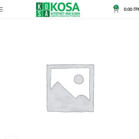
0
0.00
ГР