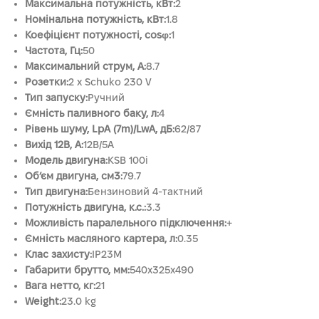
Максимальна потужність, кВт:
2
Номінальна потужність, кВт:
1.8
Коефіцієнт потужності, cosφ:
1
Частота, Гц:
50
Максимальний струм, А:
8.7
Розетки:
2 x Schuko 230 V
Тип запуску:
Ручний
Ємність паливного баку, л:
4
Рівень шуму, LpA (7m)/LwA, дБ:
62/87
Вихід 12В, А:
12B/5A
Модель двигуна:
KSB 100i
Об’єм двигуна, см3:
79.7
Тип двигуна:
Бензиновий 4-тактний
Потужність двигуна, к.с.:
3.3
Можливість паралельного підключення:
+
Ємність масляного картера, л:
0.35
Клас захисту:
IP23M
Габарити брутто, мм:
540х325х490
Вага нетто, кг:
21
Weight:
23.0 kg