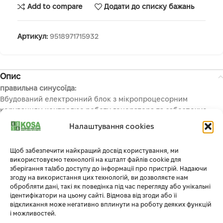
Add to compare
Додати до списку бажань
Артикул:
9518971715932
Опис
правильна синусоїда:
Вбудований електронний блок з мікропроцесорним
керуванням контролює роботу генератора та забезпечує
стабільну вихідну напругу 230В 50Гц синусоїдальної форми,
Налаштування cookies
що підходить для надійної роботи чутливої електроніки.
компактні розміри:
Щоб забезпечити найкращий досвід користування, ми
Компактні розміри та мала вага інверторних генераторів ТМ
використовуємо технології на кшталт файлів cookie для
«K&S Basic» роблять їх зручними у використанні та зберіганні.
зберігання та/або доступу до інформації про пристрій. Надаючи
Завдяки легкому переміщенню поле застосування цих
згоду на використання цих технологій, ви дозволяєте нам
пристроїв значно розширюється та робить їх незамінними
обробляти дані, такі як поведінка під час перегляду або унікальні
ідентифікатори на цьому сайті. Відмова від згоди або її
помічниками під час відпочинку на природі, кемпінгу, на
відкликання може негативно вплинути на роботу деяких функцій
рибалці і в поході.
і можливостей.
надійний двигун: