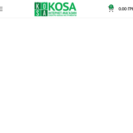
0
0.00
ГР