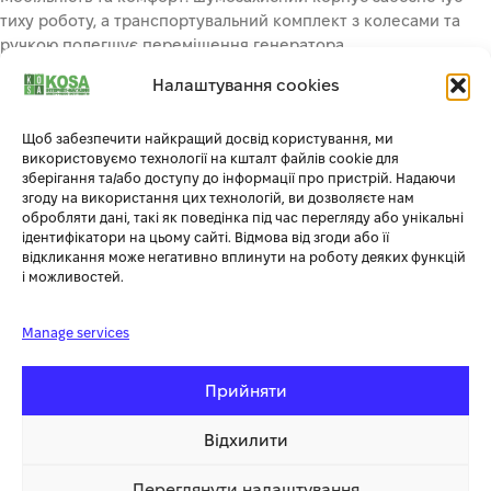
тиху роботу, а транспортувальний комплект з колесами та
ручкою полегшує переміщення генератора.
правильна синусоїда:
Налаштування cookies
Вбудований електронний блок з мікропроцесорним
керуванням контролює роботу генератора та забезпечує
Щоб забезпечити найкращий досвід користування, ми
стабільну вихідну напругу 230В 50Гц синусоїдальної форми,
використовуємо технології на кшталт файлів cookie для
що підходить для надійної роботи чутливої електроніки.
зберігання та/або доступу до інформації про пристрій. Надаючи
комплект поставки:
згоду на використання цих технологій, ви дозволяєте нам
У комплект поставки входить все необхідне для використання
обробляти дані, такі як поведінка під час перегляду або унікальні
газу в якості пального:1. Вбудований редуктор, що забезпечує
ідентифікатори на цьому сайті. Відмова від згоди або її
відкликання може негативно вплинути на роботу деяких функцій
подачу газу під час роботи двигуна та запобігає витоку газу, а
і можливостей.
також зупиняє подачу газу при вимкненому генераторі.2.
Шланг для підключення газового балону довжиною 1,5 м
Manage services
забезпечує комфортне під’єднання.3. Для підвищення
надійності газової магістралі на шланг встановлений
додатковий редуктор, який кріпиться на балон. Він
Прийняти
забезпечує зниження тиску та знімає можливість
перевантаження газового з’єднання. Потрібно лише
Відхилити
під’єднати генератор до балону та запустити двигун.
універсальність використання:
Переглянути налаштування