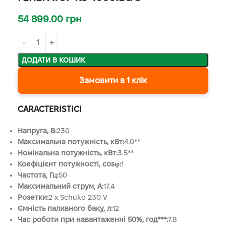
54 899.00
грн
ДОДАТИ В КОШИК
Замовити в 1 клік
CARACTERISTICI
Напруга, B:
230
Максимальна потужність, кВт:
4.0**
Номінальна потужність, кВт:
3.5**
Коефіцієнт потужності, cosφ:
1
Частота, Гц:
50
Максимальний струм, А:
17.4
Розетки:
2 x Schuko 230 V
Ємність паливного баку, л:
12
Час роботи при навантаженні 50%, год***:
7.8