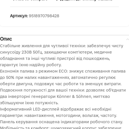
Артикул:
9518970798428
Опис
Стабільне живлення для чутливої техніки: забезпечує чисту
синусоїду 230В 50Гц, захищаючи комп’ютери, медичне
обладнання та інші чутливі пристрої від пошкоджень,
гарантує їхню надійну роботу.
Економія палива з режимом ECO: знижує споживання палива
до 50% при малих навантаженнях, автоматично регулює
оберти двигуна, подовжує час роботи та зменшує витрати.
Подвоєння потужності для вашої техніки: дозволяє об’єднати
два інверторні генератори Könner & Söhnen, миттєво
збільшуючи їхню потужність.
Інформативний LED-дисплей відображає всі необхідні
параметри: навантаження, мотогодини, вольтаж, частоту.
Панель керування оснащена індикаторами робочого стану.
Мобільність та комфорт: шумозахисний корпус забезпечує