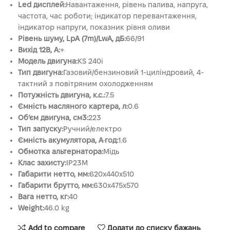
Led дисплей:
Навантаження, рівень палива, напруга,
частота, час роботи; індикатор перевантаження,
індикатор напруги, показник рівня оливи
Рівень шуму, LpA (7m)/LwA, дБ:
66/91
Вихід 12В, А:
+
Модель двигуна:
KS 240i
Тип двигуна:
Газовий/бензиновий 1-циліндровий, 4-
тактний з повітряним охолодженням
Потужність двигуна, к.с.:
7.5
Ємність масляного картера, л:
0.6
Об’єм двигуна, см3:
223
Тип запуску:
Ручний/електро
Ємність акумулятора, А·год:
1.6
Обмотка альтернатора:
Мідь
Клас захисту:
IP23M
Габарити нетто, мм:
620x440x510
Габарити брутто, мм:
630х475х570
Вага нетто, кг:
40
Weight:
46.0 kg
Add to compare
Додати до списку бажань