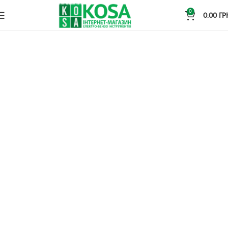
0
0.00
ГР