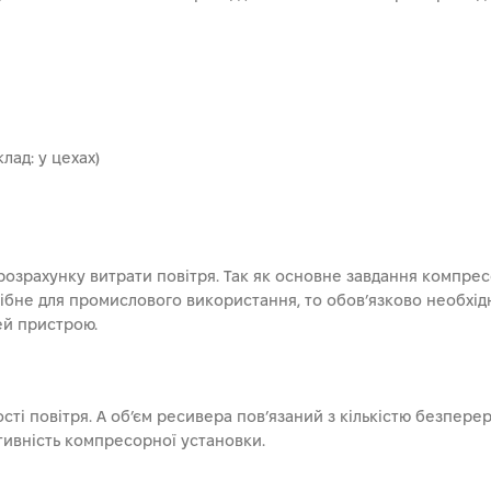
лад: у цехах)
озрахунку витрати повітря. Так як основне завдання компресо
ібне для промислового використання, то обов’язково необхі
ей пристрою.
сті повітря. А об’єм ресивера пов’язаний з кількістю безпе
тивність компресорної установки.