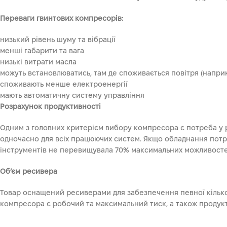
Переваги гвинтових компресорів:
низький рівень шуму та вібрації
менші габарити та вага
низькі витрати масла
можуть встановлюватись, там де споживається повітря (наприк
споживають менше електроенергії
мають автоматичну систему управління
Розрахунок продуктивності
Одним з головних критерієм вибору компресора є потреба у р
одночасно для всіх працюючих систем. Якщо обладнання потр
інструментів не перевищувала 70% максимальних можливост
Об’єм ресивера
Товар оснащений ресиверами для забезпечення певної кілько
компресора є робочий та максимальний тиск, а також продук