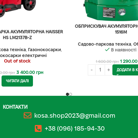
ОБПРИСКУВАЧ АКУМУЛЯТОР
РКА АКУМУЛЯТОРНА HAISSER
1516M
HS LM2137B-Z
Садово-паркова техніка
,
О
ова техніка
,
Газонокосарки
,
В наявності
нокосарки електричні
Out of stock
1 290.0
1 600.00
грн
ДОДАТИ В 
3 400.00
грн
0.00
грн
ЧИТАТИ ДАЛІ
КОНТАКТИ
kosa.shop2023@gmail.com
+38 (096) 185-94-30