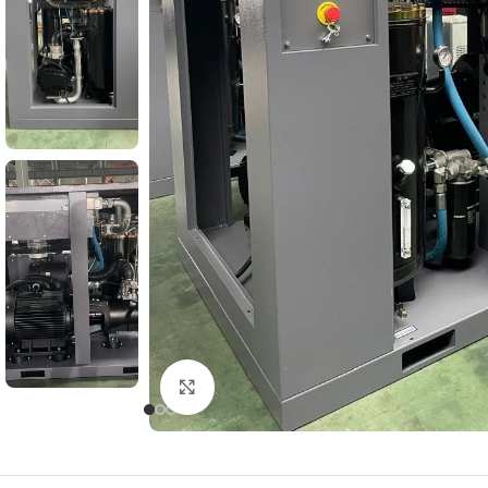
Клацніть, щоб збільшити