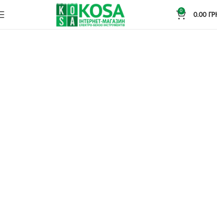
0
0.00
ГР