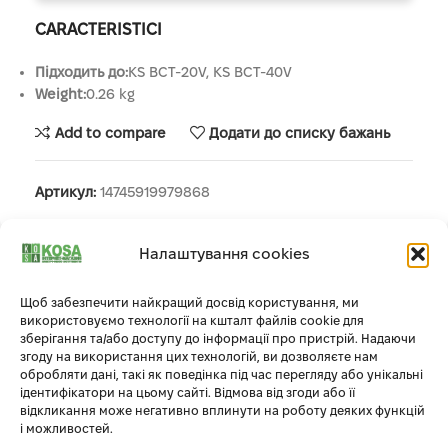
CARACTERISTICI
Підходить до:
KS BCT-20V, KS BCT-40V
Weight:
0.26 kg
Add to compare
Додати до списку бажань
Артикул:
14745919979868
Налаштування cookies
Опис
Змінна головка косильна для акумуляторних садових
Щоб забезпечити найкращий досвід користування, ми
тримерів KS BCT-20V та KS BCT-40V.
використовуємо технології на кшталт файлів cookie для
зберігання та/або доступу до інформації про пристрій. Надаючи
згоду на використання цих технологій, ви дозволяєте нам
обробляти дані, такі як поведінка під час перегляду або унікальні
ідентифікатори на цьому сайті. Відмова від згоди або її
відкликання може негативно вплинути на роботу деяких функцій
і можливостей.