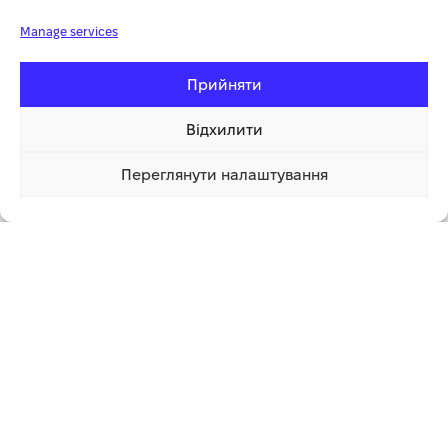
Manage services
Прийняти
Відхилити
Переглянути налаштування
299.00 грн
Купити
1 клік
Графік роботи
Понеділок – Неділя з 8:00 до 20:00
Працюємо без вихідних
КОНТАКТИ
kosa.shop2023@gmail.com
+38 (096) 185-94-30
+380 (96) 796 14 54