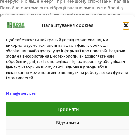
генеруючи більше енергії при меншому споживанні палива
Подвійна система антивібрації значно зменшує вібрацію,
роблячи експлуатацію більш комфортною та безпечною.
комплект поставки:
Налаштування cookies
У комплект поставки входить все необхідне для використання
газу в якості палива:
Щоб забезпечити найкращий досвід користування, ми
1. Регулятор нульового тиску, що забезпечує подачу газу під
використовуємо технології на кшталт файлів cookie для
час роботи двигуна та запобігає витоку газу, а також зупиняє
зберігання та/або доступу до інформації про пристрій. Надаючи
подачу газу при вимкненому генераторі.
згоду на використання цих технологій, ви дозволяєте нам
2. Шланг для підключення газового балону довжиною 1,5 м
обробляти дані, такі як поведінка під час перегляду або унікальні
ідентифікатори на цьому сайті. Відмова від згоди або її
забезпечує комфортне під’єднання.
відкликання може негативно вплинути на роботу деяких функцій
3. Для підвищення надійності газової магістралі на шланг
і можливостей.
встановлений понижуючий редуктор, який кріпиться на балон
(стандарт DIN 477). Він забезпечує зниження тиску та знімає
Manage services
можливість перевантаження газового з’єднання. Потрібно
лише під’єднати генератор до балону та запустити двигун.
Газовий балон не входить до комплекту поставки.
Прийняти
екологічний двигун:
Газ — більш екологічно чисте пальне, ніж бензин.
Відхилити
Використання газу в якості палива забезпечує менше викидів
шкідливих речовин вихлопних газів в атмосферу. При згорянні