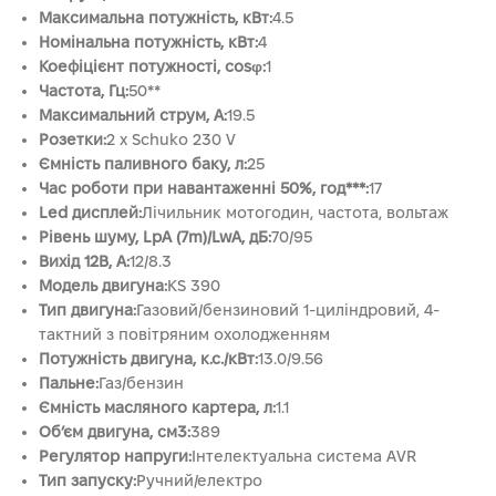
Максимальна потужність, кВт:
4.5
Номінальна потужність, кВт:
4
Коефіцієнт потужності, cosφ:
1
Частота, Гц:
50**
Максимальний струм, А:
19.5
Розетки:
2 x Schuko 230 V
Ємність паливного баку, л:
25
Час роботи при навантаженні 50%, год***:
17
Led дисплей:
Лічильник мотогодин, частота, вольтаж
Рівень шуму, LpA (7m)/LwA, дБ:
70/95
Вихід 12В, А:
12/8.3
Модель двигуна:
KS 390
Тип двигуна:
Газовий/бензиновий 1-циліндровий, 4-
тактний з повітряним охолодженням
Потужність двигуна, к.с./кВт:
13.0/9.56
Пальне:
Газ/бензин
Ємність масляного картера, л:
1.1
Об’єм двигуна, см3:
389
Регулятор напруги:
Інтелектуальна система AVR
Тип запуску:
Ручний/електро