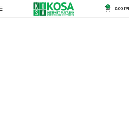
0
0.00
ГР