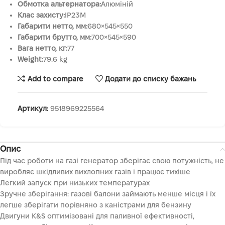
Обмотка альтернатора:
Алюміній
Клас захисту:
IP23M
Габарити нетто, мм:
680×545×550
Габарити брутто, мм:
700×545×590
Вага нетто, кг:
77
Weight:
79.6 kg
Add to compare
Додати до списку бажань
Артикул:
9518969225564
Опис
Під час роботи на газі генератор зберігає свою потужність, не
виробляє шкідливих вихлопних газів і працює тихіше
Легкий запуск при низьких температурах
Зручне зберігання: газові балони займають менше місця і їх
легше зберігати порівняно з каністрами для бензину
Двигуни K&S оптимізовані для паливної ефективності,