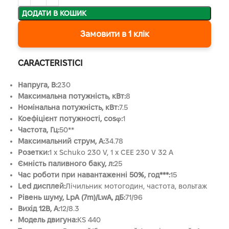
ДОДАТИ В КОШИК
Замовити в 1 клік
CARACTERISTICI
Напруга, B:
230
Максимальна потужність, кВт:
8
Номінальна потужність, кВт:
7.5
Коефіцієнт потужності, cosφ:
1
Частота, Гц:
50**
Максимальний струм, А:
34.78
Розетки:
1 x Schuko 230 V, 1 x CEE 230 V 32 A
Ємність паливного баку, л:
25
Час роботи при навантаженні 50%, год***:
15
Led дисплей:
Лічильник мотогодин, частота, вольтаж
Рівень шуму, LpA (7m)/LwA, дБ:
71/96
Вихід 12В, А:
12/8.3
Модель двигуна:
KS 440