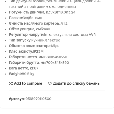
Тип двигуна:
Газовий/бензиновий 1-циліндровий, 4-
тактний з повітряним охолодженням
Потужність двигуна, к.с./кВт:
18.0/13.24
Пальне:
Газ/бензин
Ємність масляного картера, л:
1.2
Об’єм двигуна, см3:
440
Регулятор напруги:
Інтелектуальна система AVR
Тип запуску:
Ручний/електро
Обмотка альтернатора:
Мідь
Клас захисту:
IP23M
Габарити нетто, мм:
680×545×550
Габарити брутто, мм:
700x545x590
Вага нетто, кг:
87
Weight:
89.5 kg
Add to compare
Додати до списку бажань
Артикул:
9518970110300