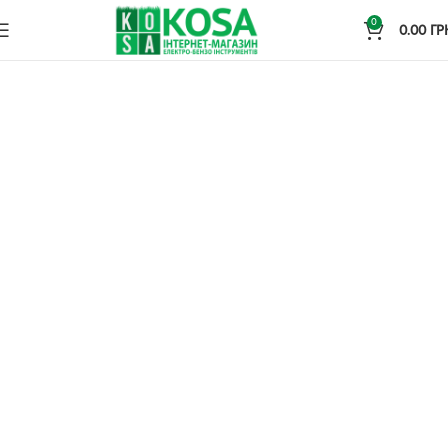
0
0.00
ГР