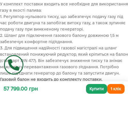
У комплект поставки входить все необхідне для використання
газу в якості палива:
1. Регулятор нульового тиску, що забезпечує подачу газу під
час роботи двигуна та запобігає витоку газу, а також зупиняє
подачу газу при вимкненому генераторі.
2. Шланг для підключення газового балону довжиною 1,5 м
забезпечує комфортне під’єднання.
3. Для підвищення надійності газової магістралі на шланг
встановлений понижуючий редуктор, який кріпиться на балон
(стандарт DIN 477). Він забезпечує зниження тиску та знімає
можливість перевантаження газового з’єднання. Потрібно
лише під’єднати генератор до балону та запустити двигун.
Газовий балон не входить до комплекту поставки.
екологічний двигун:
57 799.00 грн
Купити
1 клік
Газ — більш екологічно чисте пальне, ніж бензин.
Використання газу в якості палива забезпечує менше викидів
шкідливих речовин вихлопних газів в атмосферу.
економічний вибір:
Використання газу в якості палива суттєво знижує ваші
витрати на пальне при експлуатації пристрою, а різниця