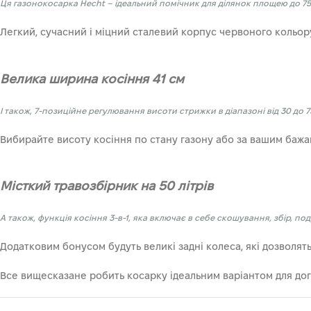
Ця газонокосарка Hecht – ідеальний помічник для ділянок площею до 75
Легкий, сучасний і міцний сталевий корпус червоного кольору 
Велика ширина косіння 41 см
І також, 7-позиційне регулювання висоти стрижки в діапазоні від 30 до 
Вибирайте висоту косіння по стану газону або за вашим бажа
Місткий травозбірник на 50 літрів
А також, функція косіння 3-в-1, яка включає в себе скошування, збір, под
Додатковим бонусом будуть великі задні колеса, які дозволять
Все вищесказане робить косарку ідеальним варіантом для дог