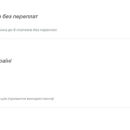
в без переплат
ика до 6 платежів без переплат.
аїні
укцію (приватне використання)