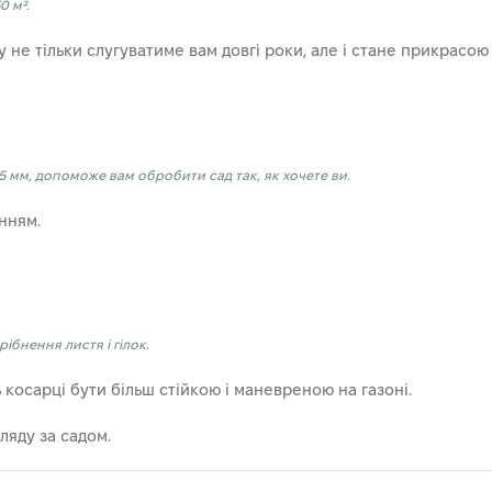
0 м².
не тільки слугуватиме вам довгі роки, але і стане прикрасою 
75 мм, допоможе вам обробити сад так, як хочете ви.
нням.
рібнення листя і гілок.
 косарці бути більш стійкою і маневреною на газоні.
ляду за садом.