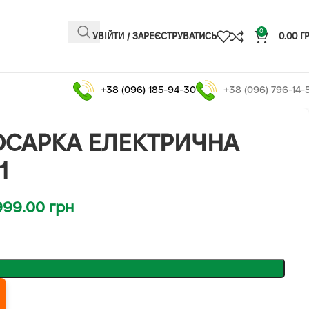
0
УВІЙТИ / ЗАРЕЄСТРУВАТИСЬ
0.00
Г
+38 (096) 185-94-30
+38 (096) 796-14-
САРКА ЕЛЕКТРИЧНА
1
999.00
грн