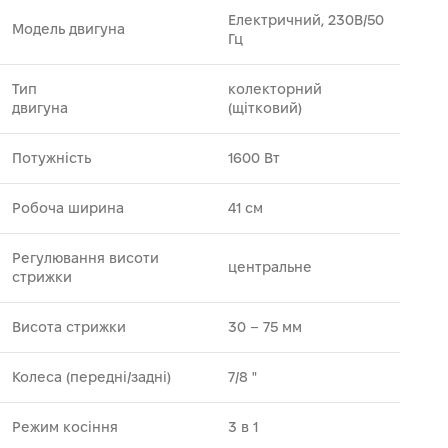
Електричний, 230В/50
Модель двигуна
Гц
Тип
колекторний
двигуна
(щітковий)
Потужність
1600 Вт
Робоча ширина
41 см
Регулювання висоти
центральне
стрижки
Висота стрижки
30 – 75 мм
Колеса (передні/задні)
7/8 "
Режим косіння
3 в 1