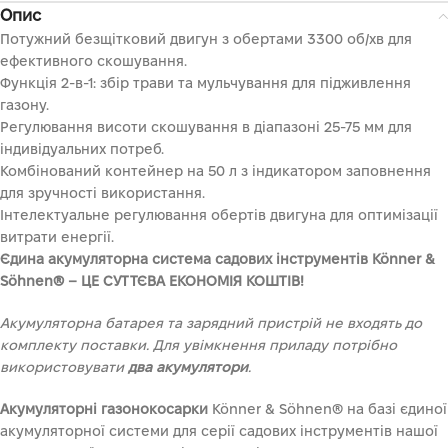
Опис
Потужний безщітковий двигун з обертами 3300 об/хв для
ефективного скошування.
Функція 2-в-1: збір трави та мульчування для підживлення
газону.
Регулювання висоти скошування в діапазоні 25-75 мм для
індивідуальних потреб.
Комбінований контейнер на 50 л з індикатором заповнення
для зручності використання.
Інтелектуальне регулювання обертів двигуна для оптимізації
витрати енергії.
Єдина акумуляторна система садових інструментів Könner &
Söhnen® – ЦЕ СУТТЄВА ЕКОНОМІЯ КОШТІВ!
Акумуляторна батарея та зарядний пристрій не входять до
комплекту поставки. Для увімкнення приладу потрібно
використовувати
два акумулятори
.
Акумуляторні газонокосарки
Könner & Söhnen® на базі єдиної
акумуляторної системи для серії садових інструментів нашої