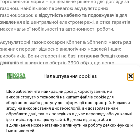
торговельної марки – це ідеальне рішення для догляду за
газоном. Найбільшою перевагою акумуляторних
газонокосарок є
відсутність кабелю та подовжувачів для
живлення
від центральної електромережі, а отже гарантія
максимальної мобільності та автономності роботи.
Акумуляторні газонокосарки Könner & Söhnen® мають ряд
значних переваг відносно аналогічних моделей інших
виробників. Вони створені на базі
потужних безщіткових
двигунів
зі швидкістю обертів 3300 об/хв, що легко
впораються навіть з великим навантаженням. Використання
Налаштування cookies
безщіткового двигуна забезпечує
високу ефективність,
тривалий термін служби та понижений рівень шуму
. Крім того,
такий тип двигуна має менше рухомих частин, що потребують
Щоб забезпечити найкращий досвід користування, ми
обслуговування.
використовуємо технології на кшталт файлів cookie для
зберігання та/або доступу до інформації про пристрій. Надаючи
згоду на використання цих технологій, ви дозволяєте нам
обробляти дані, такі як поведінка під час перегляду або унікальні
ідентифікатори на цьому сайті. Відмова від згоди або її
ЕКОНОМІЧНА ВИГОДА
відкликання може негативно вплинути на роботу деяких функцій
і можливостей.
Вагому частину вартості акумуляторних інструментів