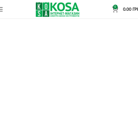
0
0.00
ГР