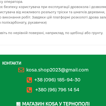
ку оператора.
ує безпеку користувача при експлуатації дровокола і дозволя
истувача від можливого розльоту тріски та шматків деревини
 виконання робіт. Завдяки цій платформі розколоті дрова зал
 полікарбонату, рукавички)
ть по нерівній поверхні, наприклад, по щебінці або грунту.
КОНТАКТИ
kosa.shop2023@gmail.com
+38 (096) 185-94-30
+380 (96) 796 14 54
🏪 МАГАЗИН KOSA У ТЕРНОПОЛІ