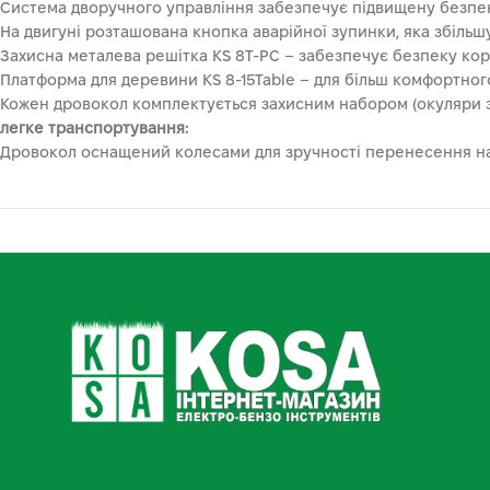
Система дворучного управління забезпечує підвищену безпе
На двигуні розташована кнопка аварійної зупинки, яка збільш
Захисна металева решітка KS 8T-PC – забезпечує безпеку кор
Платформа для деревини KS 8-15Table – для більш комфортного
Кожен дровокол комплектується захисним набором (окуляри з
легке транспортування:
Дровокол оснащений колесами для зручності перенесення наві