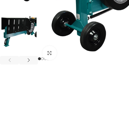
Клацніть, щоб збільшити