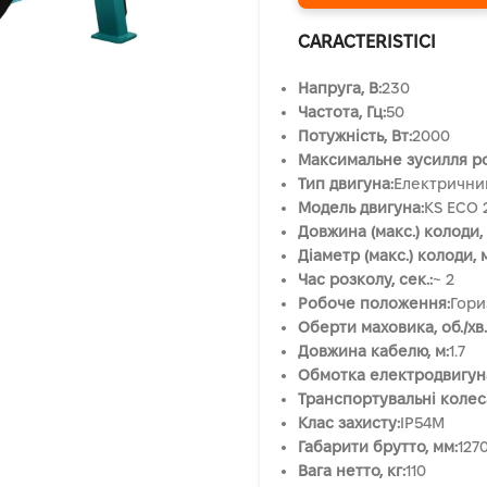
CARACTERISTICI
Напруга, B:
230
Частота, Гц:
50
Потужність, Вт:
2000
Максимальне зусилля ро
Тип двигуна:
Електрични
Модель двигуна:
KS ECO 
Довжина (макс.) колоди,
Діаметр (макс.) колоди, 
Час розколу, сек.:
~ 2
Робоче положення:
Гори
Оберти маховика, об./хв.
Довжина кабелю, м:
1.7
Обмотка електродвигун
Транспортувальні колес
Клас захисту:
IP54M
Габарити брутто, мм:
127
Вага нетто, кг:
110