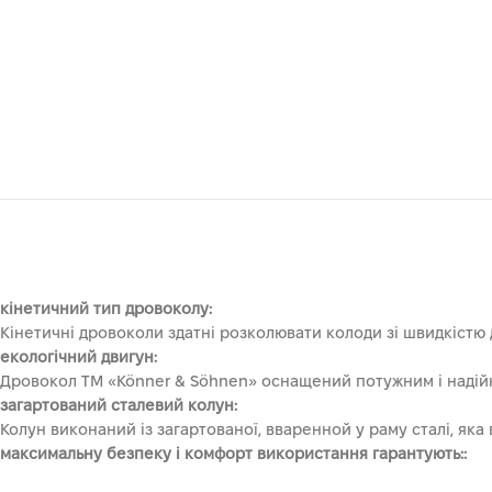
кінетичний тип дровоколу:
Кінетичні дровоколи здатні розколювати колоди зі швидкістю 
екологічний двигун:
Дровокол ТМ «Könner & Söhnen» оснащений потужним і надій
загартований сталевий колун:
Колун виконаний із загартованої, вваренной у раму сталі, яка 
максимальну безпеку і комфорт використання гарантують::