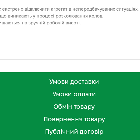
є екстрено відключити агрегат в непередбачуваних ситуаціях.
, що виникають у процесі розколювання колод.
ишаються на зручній робочій висоті.
Умови доставки
Умови оплати
Обмін товару
Повернення товару
Публічний договір