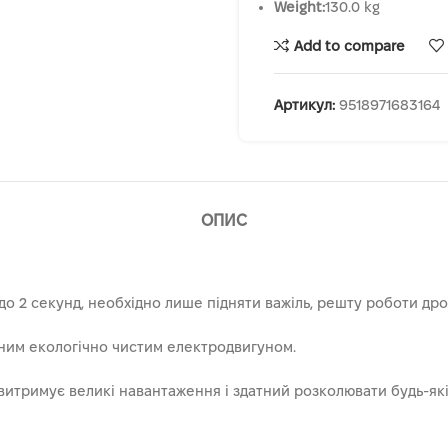
Weight:
130.0 kg
Add to compare
Артикул:
9518971683164
ОПИС
до 2 секунд, необхідно лише підняти важіль, решту роботи др
ним екологічно чистим електродвигуном.
витримує великі навантаження і здатний розколювати будь-які т