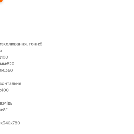
зколювання, тонн:
8
й
2100
 мм:
520
мм:
350
зонтальне
:
400
а:
Мідь
а:
8″
0x340x780