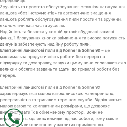
середовище.
Зручність та простота обслуговування: механізм натягування
ланцюга «без інструментів» та автоматичне змащення
ланцюга роблять обслуговування пили простим та зручним,
економлячи ваш час та зусилля.
Надійність та безпека у кожній деталі: вбудовані захисні
функції, блокування кнопки ввімкнення та висока потужність
двигунів забезпечують надійну роботу пили.
Електричні ланцюгові пили від Könner & Söhnen®
– це
максимальна продуктивність роботи без перерв на
підзарядку та дозаправку, завдяки цьому вони справляються з
великим обсягом завдань та здатні до тривалої роботи без
перерв.
Електричні ланцюгові пили від Könner & Söhnen®
характеризуються малою вагою, високою маневреністю,
реверсивністю та тривалим терміном служби. Відрізняються
малою вагою та компактними розмірами, що дозволяє
використувати їх в обмеженому просторі. Вони не
виробляють шкідливих викидів під час роботи, тому мають
можливість використання у закритих приміщеннях.