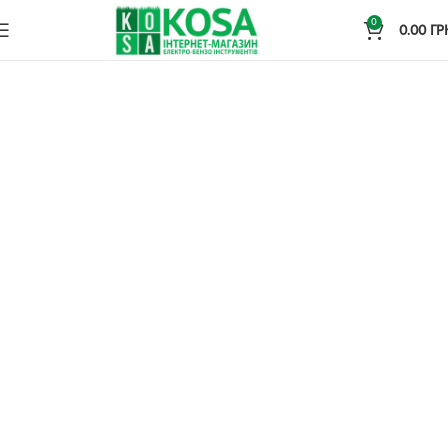
0
0.00
ГР