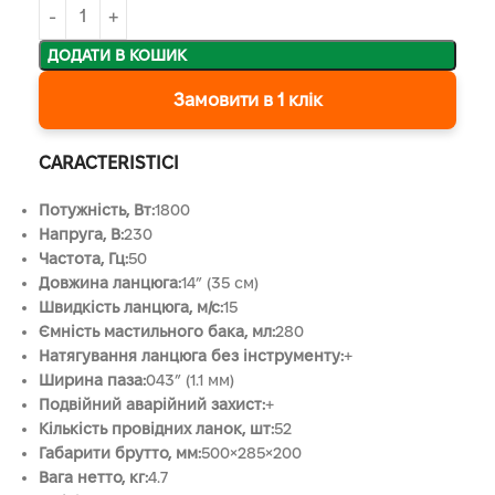
ДОДАТИ В КОШИК
Замовити в 1 клік
CARACTERISTICI
Потужність, Вт:
1800
Напруга, B:
230
Частота, Гц:
50
Довжина ланцюга:
14” (35 см)
Швидкість ланцюга, м/с:
15
Ємність мастильного бака, мл:
280
Натягування ланцюга без інструменту:
+
Ширина паза:
043” (1.1 мм)
Подвійний аварійний захист:
+
Кількість провідних ланок, шт:
52
Габарити брутто, мм:
500×285×200
Вага нетто, кг:
4.7