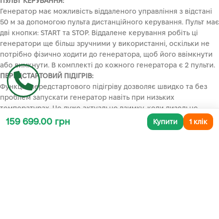
ПУЛЬТ КЕРУВАННЯ:
Генератор має можливість віддаленого управління з відстані
50 м за допомогою пульта дистанційного керування. Пульт має
дві кнопки: START та STOP. Віддалене керування робіть ці
генератори ще більш зручними у використанні, оскільки не
потрібно фізично ходити до генератора, щоб його ввімкнути
або вимкнути. В комплекті до кожного генератора є 2 пульти.
ПЕРЕДСТАРТОВИЙ ПІДІГРІВ:
Функція передстартового підігріву дозволяє швидко та без
проблем запускати генератор навіть при низьких
температурах. Це дуже актуально взимку, коли дизельне
пальне може густіти і ускладнювати запуск двигуна.
159 699.00 грн
Купити
1 клік
МОЖЛИВІСТЬ ПІДКЛЮЧЕННЯ АВР:
Має можливість підключення системи АВР (автоматичного
введення резерву). Блок автоматично запускає генератор і
перемикає навантаження на нього при відключенні
основного джерела живлення та автоматично зупиняє роботу
генератора при відновленні центрального
електропостачання. Це особливо актуально вночі або в
холодну пору року, коли вихід на вулицю для запуску
генератора може бути небезпечним або незручним.