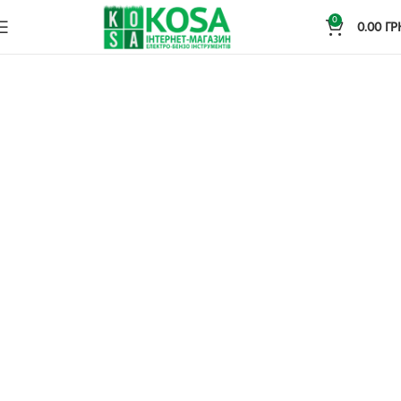
0
0.00
ГР