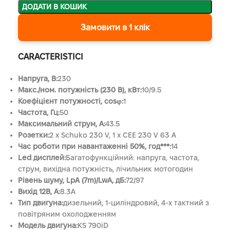
ДОДАТИ В КОШИК
Замовити в 1 клік
CARACTERISTICI
Напруга, B:
230
Макс./ном. потужність (230 В), кВт:
10/9.5
Коефіцієнт потужності, cosφ:
1
Частота, Гц:
50
Максимальний струм, А:
43.5
Розетки:
2 x Schuko 230 V, 1 x CEE 230 V 63 A
Час роботи при навантаженні 50%, год***:
14
Led дисплей:
Багатофункційний: напруга, частота,
струм, вихідна потужність, лічильник мотогодин
Рівень шуму, LpA (7m)/LwA, дБ:
72/97
Вихід 12В, А:
8.3А
Тип двигуна:
дизельний, 1-циліндровий, 4-х тактний з
повітряним охолодженням
Модель двигуна:
KS 790iD