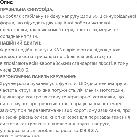
Опис
ПРАВИЛЬНА СИНУСОЇДА:
Виробляє стабільну вихідну напругу 230В 50Гц синусоїдальної
форми, що підходить для надійної роботи чутливої
електроніки, такої як комп’ютери, принтери, медичне
обладнання та ін.
НАДІЙНИЙ ДВИГУН:
Фірмові надійні двигуни K&S відрізняється підвищеною
зносостійкістю, тривалою і стабільною роботою, та
відповідають всім європейським стандартам якості, в тому
числі EURO 5.
ЕРГОНОМІЧНА ПАНЕЛЬ КЕРУВАННЯ:
Зручне розташування усіх функцій: LED-дисплей (напруга,
частота, струм, вихідна потужність, лічильник мотогодин),
індикатори контролю стану генераторної установки, що
сигналізують про робочий стан, спрацювання автомату
захисту при перевантаженні або короткому замиканні, про
низький рівень оливи, кнопка Reset для перезавантаження
системи контролю та відновлення подачі напруги,
універсальна автомобільна розетка 12В 8.3 А.