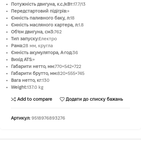
Потужність двигуна, к.с./кВт:
17.7/13
Передстартовий підігрів:
+
Ємність паливного баку, л:
18
Ємність масляного картера, л:
1.8
Об’єм двигуна, см3:
762
Тип запуску:
Електро
Рама:
28 мм, кругла
Ємність акумулятора, А·год:
36
Вихід ATS:
+
Габарити нетто, мм:
770×542×722
Габарити брутто, мм:
820×555×745
Вага нетто, кг:
130
Weight:
137.0 kg
Add to compare
Додати до списку бажань
Артикул:
9518976893276