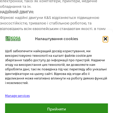
електроніки, такої як комп’ютери, принтери, медичне
обладнання та ін.
НАДІЙНИЙ ДВИГУН:
Фірмові надійні двигуни K&S відрізняється підвищеною
зносостійкістю, тривалою і стабільною роботою, та
відповідають всім європейським стандартам якості, в тому
числі EURO 5.
Налаштування cookies
ПЕРЕДСТАРТОВИЙ ПІДІГРІВ:
Функція передстартового підігріву дозволяє швидко та без
проблем запускати генератор навіть при низьких
Щоб забезпечити найкращий досвід користування, ми
використовуємо технології на кшталт файлів cookie для
температурах. Це дуже актуально взимку, коли дизельне
зберігання та/або доступу до інформації про пристрій. Надаючи
пальне може густіти і ускладнювати запуск двигуна.
згоду на використання цих технологій, ви дозволяєте нам
ЕРГОНОМІЧНА ПАНЕЛЬ КЕРУВАННЯ:
обробляти дані, такі як поведінка під час перегляду або унікальні
Зручне розташування усіх функцій: LED-дисплей (напруга,
ідентифікатори на цьому сайті. Відмова від згоди або її
відкликання може негативно вплинути на роботу деяких функцій
частота, струм, вихідна потужність, лічильник мотогодин),
і можливостей.
індикатори контролю стану генераторної установки, що
сигналізують про робочий стан, спрацювання автомату
захисту при перевантаженні або короткому замиканні, про
Manage services
низький рівень оливи, кнопка Reset для перезавантаження
системи контролю та відновлення подачі напруги,
Прийняти
універсальна автомобільна розетка 12В 8.3 А.