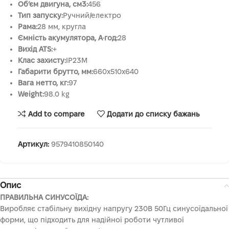
Об’єм двигуна, см3:
456
Тип запуску:
Ручний/електро
Рама:
28 мм, кругла
Ємність акумулятора, А·год:
28
Вихід ATS:
+
Клас захисту:
IP23M
Габарити брутто, мм:
660х510х640
Вага нетто, кг:
97
Weight:
98.0 kg
Add to compare
Додати до списку бажань
Артикул:
9579410850140
Опис
ПРАВИЛЬНА СИНУСОЇДА:
Виробляє стабільну вихідну напругу 230В 50Гц синусоїдальної
форми, що підходить для надійної роботи чутливої