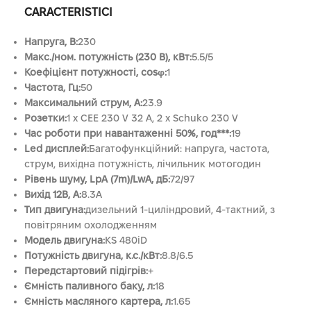
CARACTERISTICI
Напруга, B:
230
Макс./ном. потужність (230 В), кВт:
5.5/5
Коефіцієнт потужності, cosφ:
1
Частота, Гц:
50
Максимальний струм, А:
23.9
Розетки:
1 x CEE 230 V 32 A, 2 x Schuko 230 V
Час роботи при навантаженні 50%, год***:
19
Led дисплей:
Багатофункційний: напруга, частота,
струм, вихідна потужність, лічильник мотогодин
Рівень шуму, LpA (7m)/LwA, дБ:
72/97
Вихід 12В, А:
8.3A
Тип двигуна:
дизельний 1-циліндровий, 4-тактний, з
повітряним охолодженням
Модель двигуна:
KS 480iD
Потужність двигуна, к.с./кВт:
8.8/6.5
Передстартовий підігрів:
+
Ємність паливного баку, л:
18
Ємність масляного картера, л:
1.65