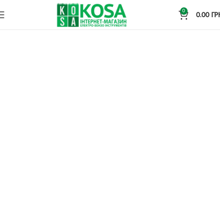
0
0.00
ГР