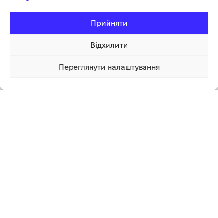
Кут заточування
1.5
Прийняти
Упаковка
блістер
Відхилити
Переглянути налаштування
3 543.63 грн
Купити
1 клік
Додаткова інформація
СУПУТНІ ТОВАРИ