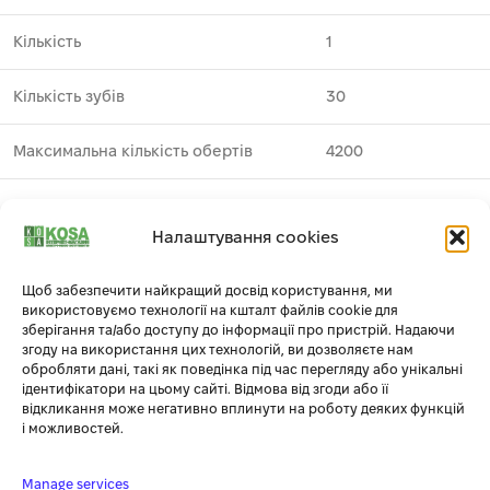
Кількість
1
Кількість зубів
30
Максимальна кількість обертів
4200
Призначення
метал
Налаштування cookies
Виробник
DeWALT
1
Щоб забезпечити найкращий досвід користування, ми
використовуємо технології на кшталт файлів cookie для
Профіль зуба
TCG
зберігання та/або доступу до інформації про пристрій. Надаючи
згоду на використання цих технологій, ви дозволяєте нам
Серія
METAL CUTTING
обробляти дані, такі як поведінка під час перегляду або унікальні
ідентифікатори на цьому сайті. Відмова від згоди або її
відкликання може негативно вплинути на роботу деяких функцій
Тип
пиляльний диск
і можливостей.
Товщина полотна
1.13
Manage services