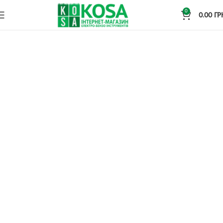
0
0.00
ГР