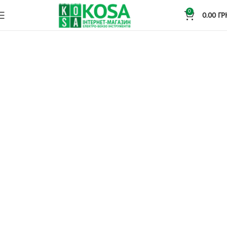
0
0.00
ГР