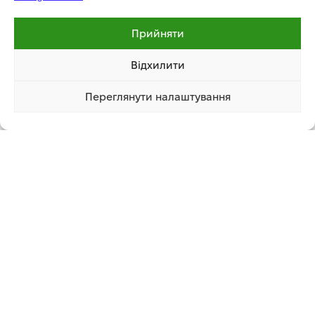
Кут заточування
18
Прийняти
Упаковка
блістер
Відхилити
Переглянути налаштування
2 816.07 грн
Купити
1 клік
Додаткова інформація
СУПУТНІ ТОВАРИ