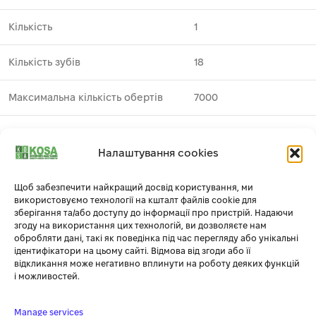
Кількість
1
Кількість зубів
18
Максимальна кількість обертів
7000
Призначення
деревина
Налаштування cookies
Виробник
DeWALT
1
Щоб забезпечити найкращий досвід користування, ми
використовуємо технології на кшталт файлів cookie для
Профіль зуба
FT
зберігання та/або доступу до інформації про пристрій. Надаючи
згоду на використання цих технологій, ви дозволяєте нам
Серія
EXTREME WORKSHOP
обробляти дані, такі як поведінка під час перегляду або унікальні
ідентифікатори на цьому сайті. Відмова від згоди або її
відкликання може негативно вплинути на роботу деяких функцій
Тип
пиляльний диск
і можливостей.
Товщина полотна
1.6
Manage services