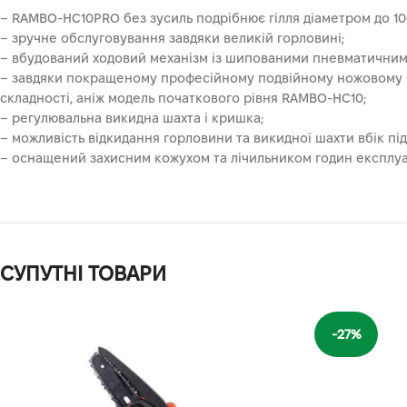
– RAMBO-HC10PRO без зусиль подрібнює гілля діаметром до 10
– зручне обслуговування завдяки великій горловині;
– вбудований ходовий механізм із шипованими пневматичними
– завдяки покращеному професійному подвійному ножовому б
складності, аніж модель початкового рівня RAMBO-HC10;
– регулювальна викидна шахта і кришка;
– можливість відкидання горловини та викидної шахти вбік п
– оснащений захисним кожухом та лічильником годин експлуат
СУПУТНІ ТОВАРИ
-27%