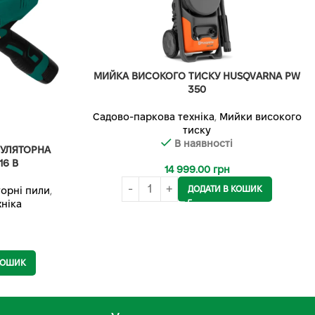
МИЙКА ВИСОКОГО ТИСКУ HUSQVARNA PW
350
Садово-паркова техніка
,
Мийки високого
тиску
В наявності
МУЛЯТОРНА
6 В
14 999.00
грн
ДОДАТИ В КОШИК
орні пили
,
ніка
КОШИК