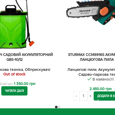
Ч САДОВИЙ АКУМУЛЯТОРНИЙ
STURMAX CCM9916S АКУ
GBS-10/12
ЛАНЦЮГОВА ПИЛА 1
кова техніка
,
Обприскувачі
Ланцюгові пили
,
Акумулят
Out of stock
Садово-паркова тех
В наявності
1 350.00
грн
39.00
грн
2 450.00
грн
ЧИТАТИ ДАЛІ
ДОДАТИ В 