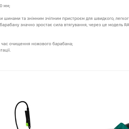
0 мм;
 шинами та знімним зчіпним пристроєм для швидкого, легкого
арабану значно зростає сила втягування, через це модель 
ід час очищення ножового барабана;
ації.