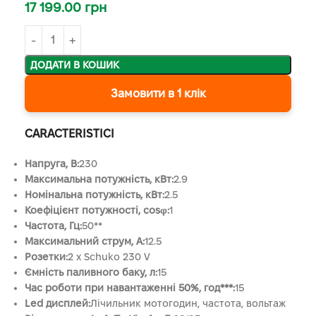
17 199.00
грн
ДОДАТИ В КОШИК
Замовити в 1 клік
CARACTERISTICI
Напруга, B:
230
Максимальна потужність, кВт:
2.9
Номінальна потужність, кВт:
2.5
Коефіцієнт потужності, cosφ:
1
Частота, Гц:
50**
Максимальний струм, А:
12.5
Розетки:
2 x Schuko 230 V
Ємність паливного баку, л:
15
Час роботи при навантаженні 50%, год***:
15
Led дисплей:
Лічильник мотогодин, частота, вольтаж