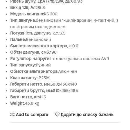
Рівень шуму, LpA (7m)/LwA, дБ:
68/93
Вихід 12В, А:
12/8.3
Модель двигуна:
KS 200
Тип двигуна:
бензиновий 1-циліндровий, 4-тактний, з
повітряним охолодженням
Потужність двигуна, к.с.:
6.5
Пальне:
Бензиновий
Ємність масляного картера, л:
0.6
Об’єм двигуна, см3:
196
Регулятор напруги:
Інтелектуальна система AVR
Тип запуску:
Ручний
Обмотка альтернатора:
Алюміній
Клас захисту:
IP23M
Габарити нетто, мм:
580x430x440
Габарити брутто, мм:
610x455x485
Вага нетто, кг:
41.5
Weight:
43.6 kg
Add to compare
Додати до списку бажань