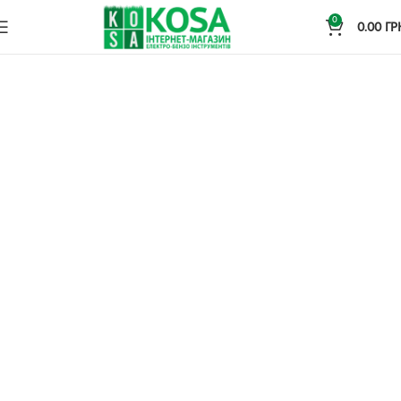
0
0.00
ГР