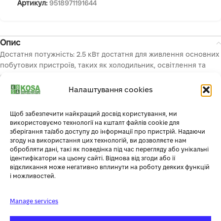
Артикул:
9518971191644
Опис
Достатня потужність: 2.5 кВт достатня для живлення основних
побутових пристроїв, таких як холодильник, освітлення та
електроінструменти.
Мають доступну ціну порівняно з більш потужними моделями,
Налаштування cookies
що робить їх привабливим вибором
Легкість: не потрібне складне підключення, достатньо лише
Щоб забезпечити найкращий досвід користування, ми
пального і базових знань з експлуатації.
використовуємо технології на кшталт файлів cookie для
Вбудований лічильник мотогодин дозволяє вчасно проводити
зберігання та/або доступу до інформації про пристрій. Надаючи
згоду на використання цих технологій, ви дозволяєте нам
обслуговування
обробляти дані, такі як поведінка під час перегляду або унікальні
Гарантія і підтримка виробника: технічна підтримку
ідентифікатори на цьому сайті. Відмова від згоди або її
забезпечує додаткову впевненість у якості та надійності
відкликання може негативно вплинути на роботу деяких функцій
генератора.
і можливостей.
надійні фірмові двигуни:
Для торгової марки «Könner & Söhnen» спеціально були
Manage services
створені двигуни серії KS, що пройшли багатогодинні та
багаторівневі тести. Фірмові двигуни KS надійні, зносостійкі