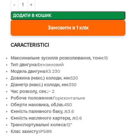
ДОДАТИ В КОШИК
Замовити в 1 клік
CARACTERISTICI
Максимальне зусилля розколювання, тонн:
15
Тип двигуна:
Бензиновий
Модель двигуна:
KS 230
Довжина (макс.) колоди, мм:
520
Діаметр (макс.) колоди, мм:
350
Час розколу, сек.:
~ 2
Робоче положення:
Горизонтальне
Оберти маховика, об./хв.:
450
Ємність паливного баку, л:
3.6
Ємність масляного картера, л:
0.6
Транспортувальні колеса:
12″
Клас захисту:
IP54M