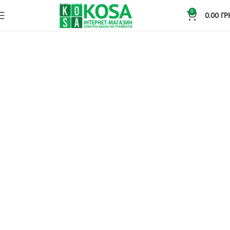
0
0.00
ГР