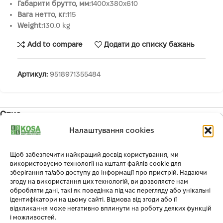
Габарити брутто, мм:
1400x380x610
Вага нетто, кг:
115
Weight:
130.0 kg
Add to compare
Додати до списку бажань
Артикул:
9518971355484
Опис
кінетичний тип дровоколу:
Налаштування cookies
Кінетичні дровоколи здатні розколювати колоди зі швидкістю
до 2 секунд, необхідно лише підняти важіль, решту роботи
Щоб забезпечити найкращий досвід користування, ми
дровокол виконає самостійно.
використовуємо технології на кшталт файлів cookie для
надійний фірмовий потужний двигун:
зберігання та/або доступу до інформації про пристрій. Надаючи
Потужні та надійні бензинові двигуни K & S відповідають всім
згоду на використання цих технологій, ви дозволяєте нам
обробляти дані, такі як поведінка під час перегляду або унікальні
європейським стандартам якості, в тому числі сучасному
ідентифікатори на цьому сайті. Відмова від згоди або її
екологічному стандарту EURO-V. Кожен двигун має
відкликання може негативно вплинути на роботу деяких функцій
індивідуальний серійний номер, що дозволяє контролювати
і можливостей.