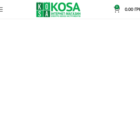
0
0.00
ГР