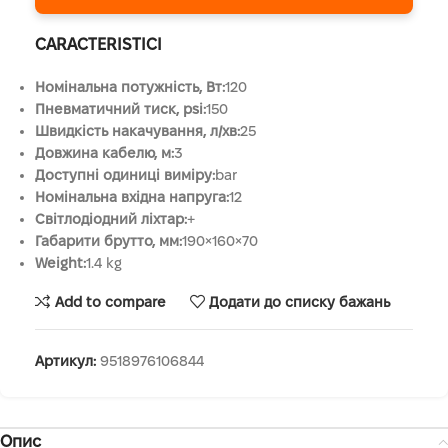
CARACTERISTICI
Номінальна потужність, Вт:
120
Пневматичний тиск, psi:
150
Швидкість накачування, л/хв:
25
Довжина кабелю, м:
3
Доступні одиниці виміру:
bar
Номінальна вхідна напруга:
12
Світлодіодний ліхтар:
+
Габарити брутто, мм:
190×160×70
Weight:
1.4 kg
Add to compare
Додати до списку бажань
Артикул:
9518976106844
Опис