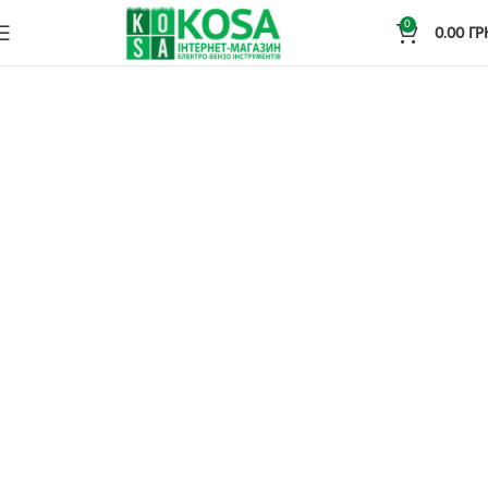
0
0.00
ГР