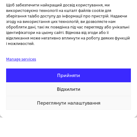
Щоб забезпечити найкращий досвід користування, ми
використовуємо технології на кшталт файлів cookie для
зберігання та/або доступу до інформації про пристрій. Надаючи
згоду на використання цих технологій, ви дозволяєте нам
обробляти дані, такі як поведінка під час перегляду або унікальні
ідентифікатори на цьому сайті. Відмова від згоди або її
відкликання може негативно вплинути на роботу деяких функцій
і можливостей.
Тест батареї.
Перевірка правильності підключення батареї, її
стану (робоча або пошкоджена), напруги батареї перед
Manage services
початком процесу зарядки.
Прийняти
Десульфація
. Якщо було виявлено, що пластини акумулятора
засульфатовані, ввімкнеться подача напруги в імпульсному
Відхилити
режимі. Це дозволить видалити сульфати з поверхні
свинцевих пластин, відновлюючи ємність батареї.
Переглянути налаштування
3 599.00 грн
Плавний
. Початковий заряд батареї. Якщо акумулятор дуже
Купити
1 клік
розряджений, пристрій почне мʼяку стадію зарядки – з
пониженим струмом і напругою поки не досягне нормального
рівня напруги на акумуляторі.