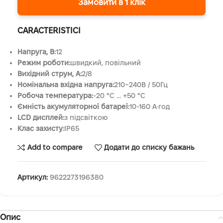
Замовити в 1 клік
CARACTERISTICI
Напруга, B:
12
Режим роботи:
швидкий, повільний
Вихідний струм, A:
2/8
Номінальна вхідна напруга:
210~240В / 50Гц
Робоча температура:
-20 °C … +50 °C
Ємність акумуляторної батареї:
10-160 А·год
LCD дисплей:
з підсвіткою
Клас захисту:
IP65
Add to compare
Додати до списку бажань
Артикул:
9622273196380
Опис