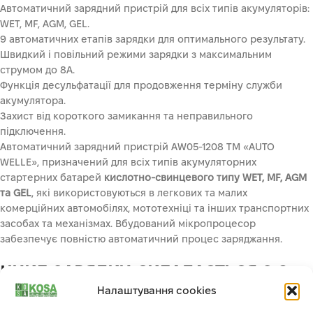
Автоматичний зарядний пристрій для всіх типів акумуляторів:
WET, MF, AGM, GEL.
9 автоматичних етапів зарядки для оптимального результату.
Швидкий і повільний режими зарядки з максимальним
струмом до 8А.
Функція десульфатації для продовження терміну служби
акумулятора.
Захист від короткого замикання та неправильного
підключення.
Автоматичний зарядний пристрій AW05-1208 ТМ «AUTO
WELLE», призначений для всіх типів акумуляторних
стартерних батарей
кислотно-свинцевого типу WET, MF, AGM
та GEL
, які використовуються в легкових та малих
комерційних автомобілях, мототехніці та інших транспортних
засобах та механізмах. Вбудований мікропроцесор
забезпечує повністю автоматичний процес заряджання.
ЦИКЛ ЗАРЯДКИ СКЛАДАЄТЬСЯ З 9
Налаштування cookies
АВТОМАТИЧНИХ СТУПЕНІВ
.