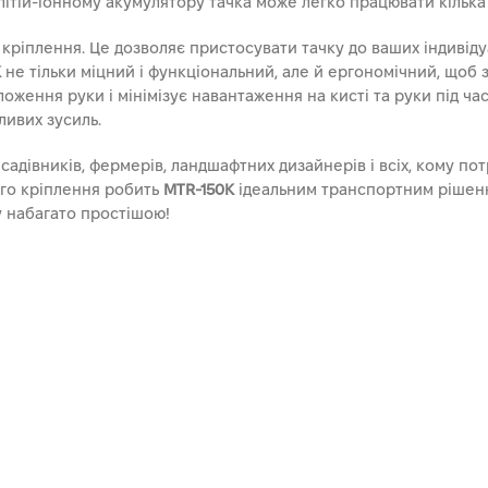
літій-іонному акумулятору тачка може легко працювати кілька
кріплення. Це дозволяє пристосувати тачку до ваших індивіду
K
не тільки міцний і функціональний, але й ергономічний, щоб
ення руки і мінімізує навантаження на кисті та руки під час
ливих зусиль.
 садівників, фермерів, ландшафтних дизайнерів і всіх, кому п
ого кріплення робить
MTR-150K
ідеальним транспортним рішення
у набагато простішою!