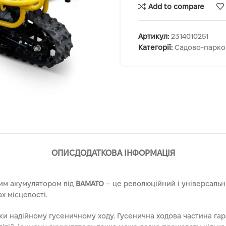
Add to compare
Артикул:
2314010251
Категорії:
Садово-парко
ОПИС
ДОДАТКОВА ІНФОРМАЦІЯ
ним акумулятором від
BAMATO
– це революційний і універсальн
х місцевості.
ки надійному гусеничному ходу. Гусенична ходова частина гар