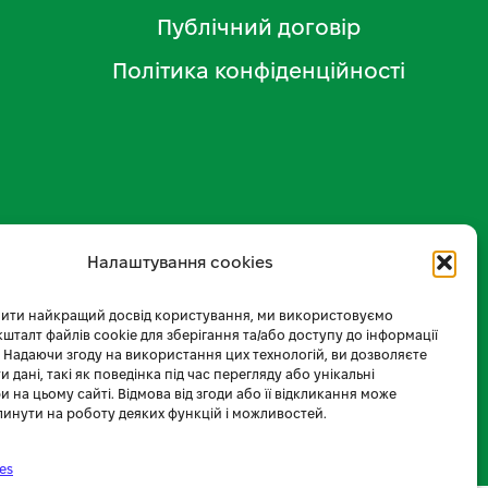
Публічний договір
Політика конфіденційності
Налаштування cookies
ити найкращий досвід користування, ми використовуємо
 кшталт файлів cookie для зберігання та/або доступу до інформації
 Надаючи згоду на використання цих технологій, ви дозволяєте
 дані, такі як поведінка під час перегляду або унікальні
и на цьому сайті. Відмова від згоди або її відкликання може
линути на роботу деяких функцій і можливостей.
es