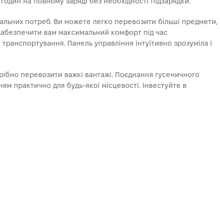
 годин на повному заряді без необхідності підзарядки.
альних потреб. Ви можете легко перевозити більші предмети,
 забезпечити вам максимальний комфорт під час
 транспортування. Панель управління інтуїтивно зрозуміла і
отрібно перевозити важкі вантажі. Поєднання гусеничного
м практично для будь-якої місцевості. Інвестуйте в