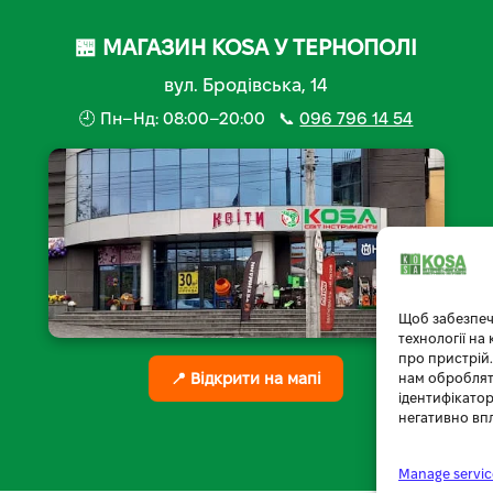
🏪 МАГАЗИН KOSA У ТЕРНОПОЛІ
вул. Бродівська, 14
🕘 Пн–Нд: 08:00–20:00 📞
096 796 14 54
Щоб забезпеч
технології на
про пристрій.
📍 Відкрити на мапі
нам обробляти
ідентифікатор
негативно вп
Manage servic