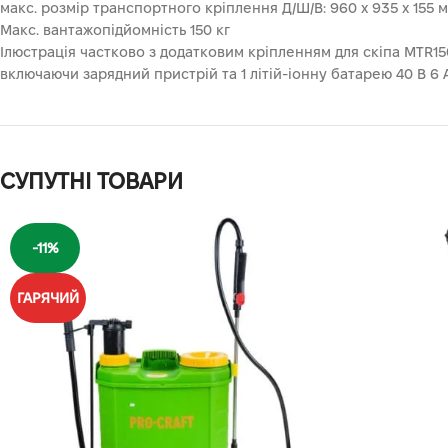
макс. розмір транспортного кріплення Д/Ш/В: 960 x 935 x 155 
Макс. вантажопідйомність 150 кг
Ілюстрація частково з додатковим кріпленням для скіпа MTR1
включаючи зарядний пристрій та 1 літій-іонну батарею 40 В 6 
СУПУТНІ ТОВАРИ
-11%
ГАРЯЧИЙ