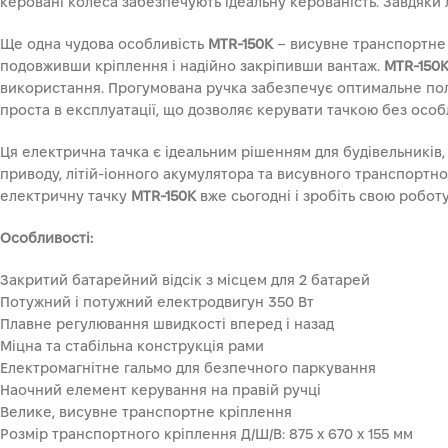
керовані колеса забезпечують ідеальну керованість. Завдяки 
Ще одна чудова особливість
MTR-150K
– висувне транспортне 
подовживши кріплення і надійно закріпивши вантаж.
MTR-150
використання. Прогумована ручка забезпечує оптимальне полож
проста в експлуатації, що дозволяє керувати тачкою без особ
Ця електрична тачка є ідеальним рішенням для будівельників,
приводу, літій-іонного акумулятора та висувного транспортн
електричну тачку
MTR-150K
вже сьогодні і зробіть свою робот
Особливості:
Закритий батарейний відсік з місцем для 2 батарей
Потужний і потужний електродвигун 350 Вт
Плавне регулювання швидкості вперед і назад
Міцна та стабільна конструкція рами
Електромагнітне гальмо для безпечного паркування
Наочний елемент керування на правій ручці
Велике, висувне транспортне кріплення
Розмір транспортного кріплення Д/Ш/В: 875 x 670 x 155 мм