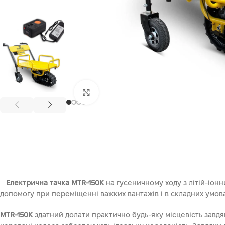
Клацніть, щоб збільшити
Електрична тачка MTR-150K
на гусеничному ходу з літій-іон
допомогу при переміщенні важких вантажів і в складних умова
MTR-150K
здатний долати практично будь-яку місцевість завдя