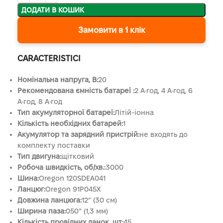
ДОДАТИ В КОШИК
Замовити в 1 клік
CARACTERISTICI
Номінальна напруга, В:
20
Рекомендована ємність батареї :
2 А•год, 4 А•год, 6
А•год, 8 А•год
Тип акумуляторної батареї:
Літій-іонна
Кількість необхідних батарей:
1
Акумулятор та зарядний пристрій:
не входять до
комплекту поставки
Тип двигуна:
щітковий
Робоча швидкість, об/хв.:
3000
Шина:
Oregon 120SDEA041
Ланцюг:
Oregon 91P045X
Довжина ланцюга:
12” (30 см)
Ширина паза:
050″ (1,3 мм)
Кількість провідних ланок, шт:
45