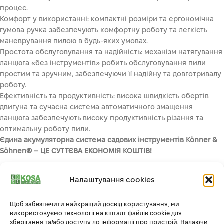
процес.
Комфорт у використанні: компактні розміри та ергономічна
гумова ручка забезпечують комфортну роботу та легкість
маневрування пилою в будь-яких умовах.
Простота обслуговування та надійність: механізм натягування
ланцюга «без інструментів» робить обслуговування пили
простим та зручним, забезпечуючи її надійну та довготривалу
роботу.
Ефективність та продуктивність: висока швидкість обертів
двигуна та сучасна система автоматичного змащення
ланцюга забезпечують високу продуктивність різання та
оптимальну роботу пили.
Єдина акумуляторна система садових інструментів Könner &
Söhnen® – ЦЕ СУТТЄВА ЕКОНОМІЯ КОШТІВ!
Акумуляторна батарея та зарядний пристрій не входять до
Налаштування cookies
комплекту поставки.
Акумуляторні ланцюгові пили від Könner & Söhnen®
– це
Щоб забезпечити найкращий досвід користування, ми
використовуємо технології на кшталт файлів cookie для
сучасне садове обладнання на базі літій-іонних акумуляторів.
зберігання та/або доступу до інформації про пристрій. Надаючи