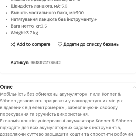
Швидкість ланцюга, м/с:
5.6
Ємність мастильного бака, мл:
300
Натягування ланцюга без інструменту:
+
Вага нетто, кг:
3.5
Weight:
3.7 kg
Add to compare
Додати до списку бажань
Артикул:
9518974173532
Опис
Мобільність без обмежень: акумуляторні пили Könner &
Söhnen дозволяють працювати у важкодоступних місцях,
віддалених від електромережі, забезпечуючи свободу
пересування та зручність використання.
Економія коштів: універсальні акумулятори Könner & Söhnen
підходять для всіх акумуляторних садових інструментів,
дозволяючи суттєво заощадити кошти та спростити робочий