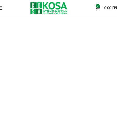
0
0.00
ГР