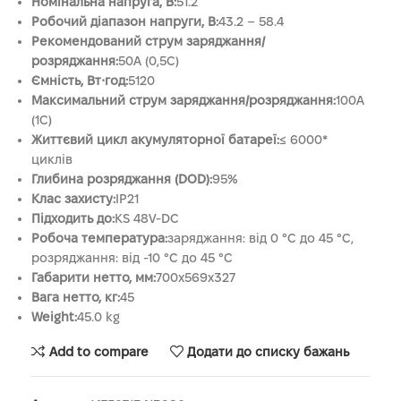
Номінальна напруга, В:
51.2
Робочий діапазон напруги, В:
43.2 – 58.4
Рекомендований струм заряджання/
розряджання:
50A (0,5C)
Ємність, Вт⋅год:
5120
Максимальний струм заряджання/розряджання:
100A
(1C)
Життєвий цикл акумуляторної батареї:
≤ 6000*
циклів
Глибина розряджання (DOD):
95%
Клас захисту:
IP21
Підходить до:
KS 48V-DC
Робоча температура:
заряджання: від 0 °C до 45 °C,
розряджання: від -10 °C до 45 °C
Габарити нетто, мм:
700x569x327
Вага нетто, кг:
45
Weight:
45.0 kg
Add to compare
Додати до списку бажань