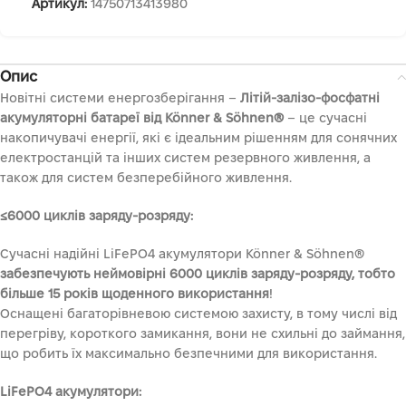
Артикул:
14750713413980
Опис
Новітні системи енергозберігання –
Літій-залізо-фосфатні
акумуляторні батареї від Könner & Söhnen®
– це сучасні
накопичувачі енергії, які є ідеальним рішенням для сонячних
електростанцій та інших систем резервного живлення, а
також для систем безперебійного живлення.
≤6000 циклів заряду-розряду
:
Сучасні надійні LiFePO4 акумулятори Könner & Söhnen®
забезпечують неймовірні 6000 циклів заряду-розряду, тобто
більше 15 років щоденного використання
!
Оснащені багаторівневою системою захисту, в тому числі від
перегріву, короткого замикання, вони не схильні до займання,
що робить їх максимально безпечними для використання.
LiFePO4 акумулятори
: