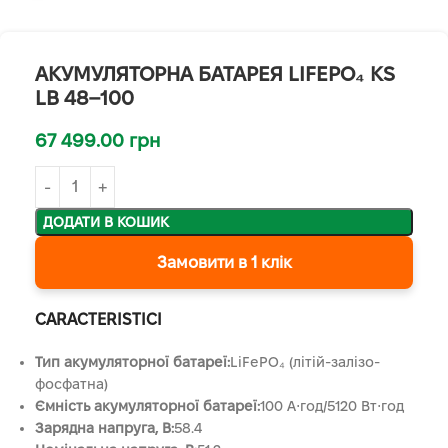
АКУМУЛЯТОРНА БАТАРЕЯ LIFEPO₄ KS
LB 48–100
67 499.00
грн
ДОДАТИ В КОШИК
Замовити в 1 клік
CARACTERISTICI
Тип акумуляторної батареї:
LiFePO₄ (літій-залізо-
фосфатна)
Ємність акумуляторної батареї:
100 А⋅год/5120 Вт⋅год
Зарядна напруга, В:
58.4