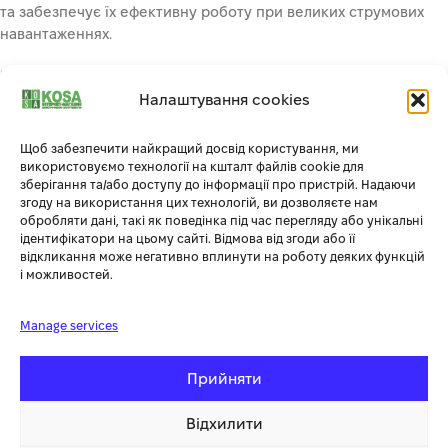
та забезпечує їх ефективну роботу при великих струмових
навантаженнях.
ВИСОКА ЄМНІСТЬ ТА ЩІЛЬНІСТЬ ЕНЕРГІЇ
:
Налаштування cookies
Технологія LiFePO4 гарантує збереження високої ємності
акумуляторів протягом багатьох років використання,
Щоб забезпечити найкращий досвід користування, ми
забезпечує високу щільність енергії, що дозволяє зберігати
використовуємо технології на кшталт файлів cookie для
більше енергії в меншому об’ємі.
зберігання та/або доступу до інформації про пристрій. Надаючи
згоду на використання цих технологій, ви дозволяєте нам
обробляти дані, такі як поведінка під час перегляду або унікальні
НАЙБЕЗПЕЧНІШИЙ АКУМУЛЯТОР
:
ідентифікатори на цьому сайті. Відмова від згоди або її
відкликання може негативно вплинути на роботу деяких функцій
Мають максимальний багаторівневий захист по всім
і можливостей.
необхідним параметрам, стійкі до перевантажень,
перенапруг та перегріву, не вибухають при перегріванні.
Manage services
ДОВГОВІЧНІСТЬ
:
Прийняти
Здатні витримувати неймовірно велику кількість циклів
заряд-розряд, термін служби сягає 15 років.
Відхилити