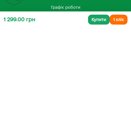
Графік роботи
1 299.00 грн
Купити
1 клік
Понеділок – Неділя з 8:00 до 20:00
Працюємо без вихідних
КОНТАКТИ
kosa.shop2023@gmail.com
+38 (096) 185-94-30
+380 (96) 796 14 54
🏪 МАГАЗИН KOSA У ТЕРНОПОЛІ
вул. Бродівська, 14
🕘 Пн–Нд: 08:00–20:00 📞
096 796 14 54