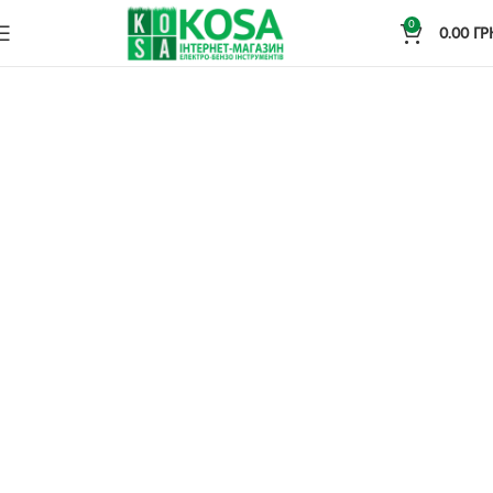
0
0.00
ГР